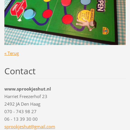
« Terug
Contact
www.sprookjeshut.nl
Harriet Freezerhof 23
2492 JA Den Haag
070 - 743 98 27
06 - 13 39 30 00
sprookje
shut@gma
il.com