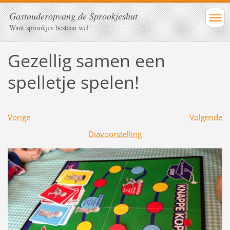
Gastouderopvang de Sprookjeshut
Want sprookjes bestaan wél!
Gezellig samen een
spelletje spelen!
Vorige
Volgende
Diavoorstelling